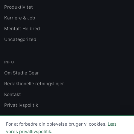
Produktivitet
Karriere & Job
Mentalt Helbred
Uncategorized
INFO
Om Studie Gear
Redaktionelle retningslinjer
Kontakt
Privatlivspolitik
For at forbedre din oplevelse bruger vi cookies.
Læs
vores privatlivspolitik.
© 2026 Studie Gear · Ophavsret forbeholdt