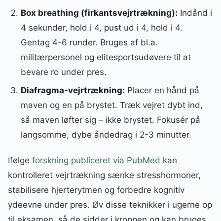
Box breathing (firkantsvejrtrækning):
Indånd i
4 sekunder, hold i 4, pust ud i 4, hold i 4.
Gentag 4-6 runder. Bruges af bl.a.
militærpersonel og elitesportsudøvere til at
bevare ro under pres.
Diafragma-vejrtrækning:
Placer en hånd på
maven og en på brystet. Træk vejret dybt ind,
så maven løfter sig – ikke brystet. Fokusér på
langsomme, dybe åndedrag i 2-3 minutter.
Ifølge
forskning publiceret via PubMed
kan
kontrolleret vejrtrækning sænke stresshormoner,
stabilisere hjerterytmen og forbedre kognitiv
ydeevne under pres. Øv disse teknikker i ugerne op
til eksamen, så de sidder i kroppen og kan bruges